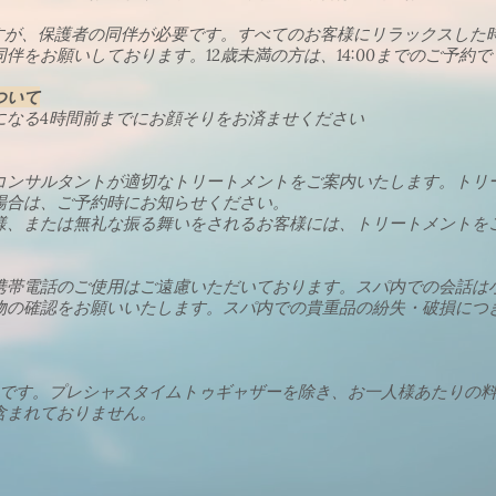
ますが、保護者の同伴が必要です。すべてのお客様にリラックスした
伴をお願いしております。12歳未満の方は、14:00までのご予約
ついて
になる4時間前までにお顔そりをお済ませください
コンサルタントが適切なトリートメントをご案内いたします。トリ
場合は、ご予約時にお知らせください。
様、または無礼な振る舞いをされるお客様には、トリートメントを
携帯電話のご使用はご遠慮いただいております。スパ内での会話は
物の確認をお願いいたします。スパ内での貴重品の紛失・破損につ
ND）です。プレシャスタイムトゥギャザーを除き、お一人様あたりの
含まれておりません。