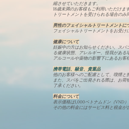
縮させていただきます。
18歳未満のお客様もご利用いただけ
トリートメントを受けられる場合のみ同
男性のフェイシャルトリートメントに
フェイシャルトリートメントをお受け
健康について
妊娠中の方はお知らせください。スパ
る健康状態、アレルギー、怪我がある
アルコールや薬物の影響下にあるお客
携帯電話、騒音、貴重品
他のお客様へのご配慮として、喫煙と
また、スパをご出発される際は、お荷
了承ください。
料金について
表示価格は1,000ベトナムドン（V
その他の料金にはサービス料と税金が