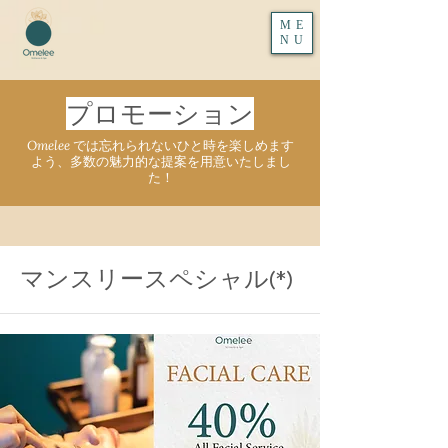
ME
NU
プロモーション
Omelee では忘れられないひと時を楽しめます
よう、多数の魅力的な提案を用意いたしまし
た！
マンスリースペシャル(*)