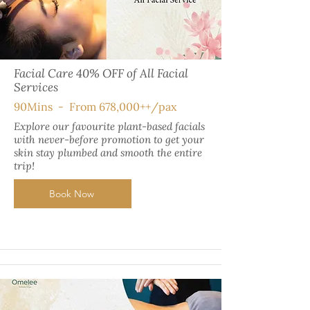
Facial Care 40% OFF of All Facial
Services
90Mins - From 678,000++/pax
Explore our favourite plant-based facials
with never-before promotion to get your
skin stay plumbed and smooth the entire
trip!
Book Now