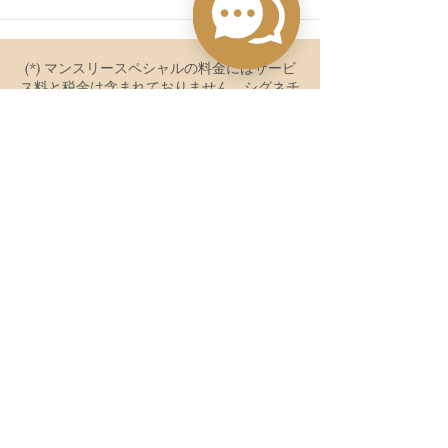
(*) マンスリースペシャルの料金にはサービ
ス料と税金は含まれておりません。シグネチ
ャートリートメントには適用されません。ま
た、他のプロモーションプログラムとの併用
はできません。
住所
𝙊𝙢𝙚𝙡𝙚𝙚 𝙒𝙚𝙡𝙡𝙣𝙚𝙨𝙨 & 𝙎𝙥𝙖 | A place bringing you
the best relaxation & healing
Floor 20 - 𝗥𝗮𝗱𝗶𝘀𝘀𝗼𝗻 𝗛𝗼𝘁𝗲𝗹 𝗗𝗮𝗻𝗮𝗻𝗴 - 170 Vo
Nguyen Giap, Son Tra District, Danang
連絡先
Tel:
+84 (0)23 6389 8666
Ext. 6869