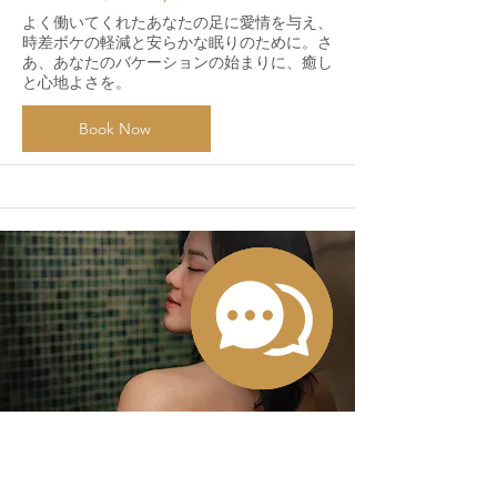
よく働いてくれたあなたの足に愛情を与え、
時差ボケの軽減と安らかな眠りのために。さ
あ、あなたのバケーションの始まりに、癒し
と心地よさを。
Book Now
STEAM/SAUNA