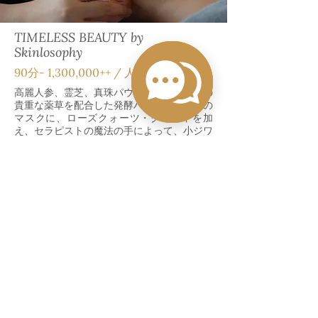
TIMELESS BEAUTY by
Skinlosophy
90分‐ 1,300,000++ / 人
高麗人参、霊芝、真珠パウダーなど、東洋の
貴重な薬草を配合した発酵ハチミツベースの
マスクに、ローズクォーツ・グアシャを加
え、セラピストの魔法の手によって、小ジワ
をなめらかに、血行を促進し、リフトアップ
して引き締まったお肌に仕上げます。年齢を
重ねたお肌に最適です。一年中、効果をお楽
しみいただけますが、特に冬のお肌に最適で
す。
Book Now
(*) 料金にはサービス料と税金が含まれておりません。
住所