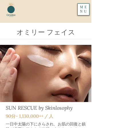
ME
NU
オミリー フェイス
SUN RESCUE by Skinlosophy
90分‐ 1,130,000++ / 人
一日中太陽の下にさらされ、お肌の回復と鎮